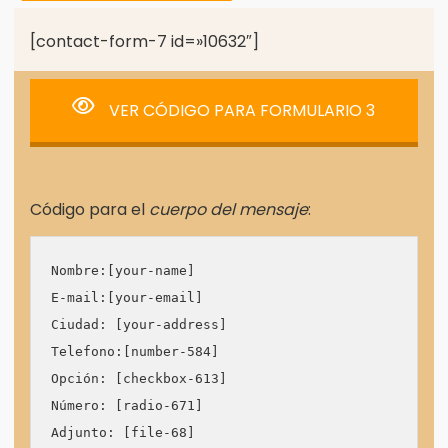
[contact-form-7 id=»10632″]
VER CÓDIGO PARA FORMULARIO 3
Código para el
cuerpo del mensaje
:
Nombre:[your-name]

E-mail:[your-email]

Ciudad: [your-address]

Telefono:[number-584]

Opción: [checkbox-613]

Número: [radio-671]

Adjunto: [file-68]
