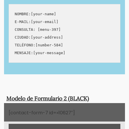
NOMBRE:[your-name]

E-MAIL:[your-email]

CONSULTA: [menu-397]

CIUDAD:[your-address]

TELÉFONO:[number-584]

Modelo de Formulario 2 (BLACK)
[contact-form-7 id=»10627″]