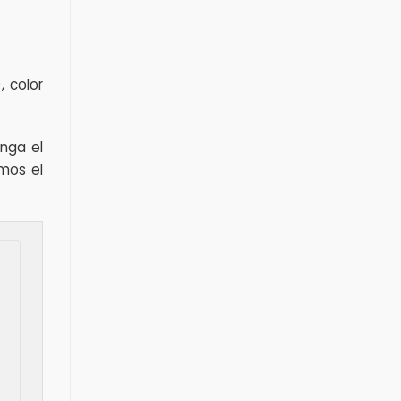
 color
nga el
imos el