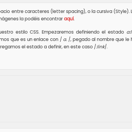
o entre caracteres (letter spacing), o la cursiva (Style). L
mágenes la podéis encontrar
aquí
.
nuestro estilo CSS. Empezaremos definiendo el estado
a:
cimos que es un enlace con /
a.
/, pegado al nombre que le
gregamos el estado a definir, en este caso /
:link
/.