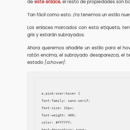
de
este enlace
, el resto de propiedades son b
Tan fácil como esto. ¡Ya tenemos un estilo nu
Los enlaces marcados con esta etiqueta, tend
gris y estarán subrayados.
Ahora queremos añadirle un estilo para el ho
ratón encima, el subrayado desaparezca, el te
estado /
a:hover
/:
a.pink-over:hover {

font-family: sans-serif;

font-size: 15px;

font-weight: 400;

color: #ffffff;

text-decoration: none;
