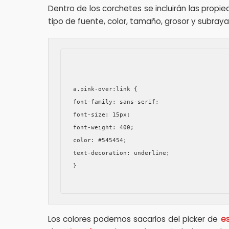
Dentro de los corchetes se incluirán las propie
tipo de fuente, color, tamaño, grosor y subray
a.pink-over:link {

font-family: sans-serif;

font-size: 15px;

font-weight: 400;

color: #545454;

text-decoration: underline;

}

Los colores podemos sacarlos del picker de
e