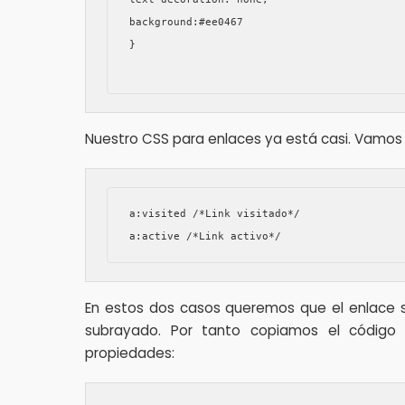
background:#ee0467 

}

Nuestro CSS para enlaces ya está casi. Vamos a
a:visited /*Link visitado*/

a:active /*Link activo*/
En estos dos casos queremos que el enlace se 
subrayado. Por tanto copiamos el código
propiedades: