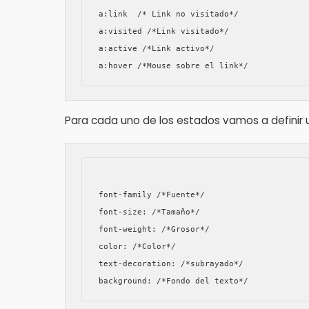
a:link  /* Link no visitado*/

a:visited /*Link visitado*/

a:active /*Link activo*/

Para cada uno de los estados vamos a definir
font-family /*Fuente*/

font-size: /*Tamaño*/

font-weight: /*Grosor*/

color: /*Color*/

text-decoration: /*subrayado*/
