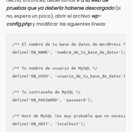
hecha. Entonces, deberíamos
ir a la web de
pruebas que ya debería haberse descargado
(si
no, espera un poco), abrir el archivo
wp-
config.php
y modificar las siguientes líneas:
/** El nombre de tu base de datos de WordPress */

define('DB_NAME', 'nombre_de_tu_base_de_datos');

/** Tu nombre de usuario de MySQL */

define('DB_USER', 'usuario_de_tu_base_de_datos');

/** Tu contraseña de MySQL */

define('DB_PASSWORD', 'password');

/** Host de MySQL (es muy probable que no necesites
define('DB_HOST', 'localhost');
