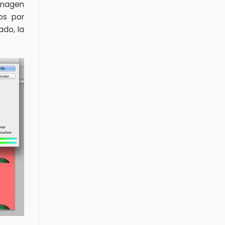
imagen
os por
do, la