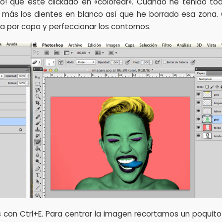
o! que esté clickado en «colorear». Cuando he tenido tod
s los dientes en blanco así que he borrado esa zona. 
pa por capa y perfeccionar los contornos.
s con Ctrl+E. Para centrar la imagen recortamos un poquit