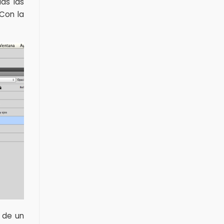
as las
Con la
o de un